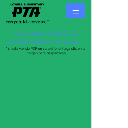
Nuevo manual 2020-21
Lowell 101 próximamente ...
* si está viendo PDF en su teléfono, haga clic en la
imagen para desplazarse